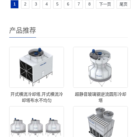
1
2
3
4
5
6
7
8
下一页
尾页
产品推荐
开式横流冷却塔,开式横流冷
超静音玻璃钢逆流圆形冷却
却塔布水不均匀
塔