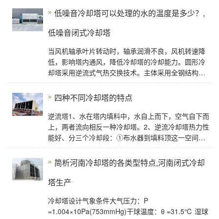
低噪音冷却塔可以处理的水的温度是多少？,
低噪音闭式冷却塔
当风机轴承叶片转动时，轴承润滑不良，风机转速降
低，影响塔内通风，降低冷却塔的冷却能力。圆形冷
却塔采用逆流式气热交换技术。主体采用全钢结构，
玻璃钢板护围，塔体设检修扶梯供塔顶设备的正常
四种不同冷却塔的特点
逆流塔1、水在塔内填料中，水自上而下，空气自下而
上，两者流向相反一种冷却塔。2、逆流冷却塔热力性
能好、分三个冷却段：①布水器到填料顶这一空间，
此段的水温较高，所以仍可将热量传给空气。②
简析河南冷却塔的各类型特点,河南闭式冷却
塔生产
冷却塔设计气象条件大气压力：P
=1.004×10Pa(753mmHg)干球温度：θ =31.5℃ 湿球