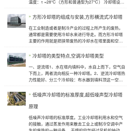
温度：τ =28℃（方形和普通型为27℃） 冷却塔设计
参数1.标准型：进塔水温37℃,出塔水温32℃ 2.中温
型：进塔水温43
方形冷却塔的组成与安装,方形横流式冷却塔
在工业制造或者是制冷产业的过程上所产生的废热，
通常都是需要使用冷却水来进行导走。而方形冷却塔
主要的作用就是把挟带废热的冷却水在塔里面和空气
来进行一个热交换，让废热传输给空气你
冷却塔的类型特点,空调冷却塔类型
一、逆流塔1、水在塔内填料中，水自上而下，空气自
下而上，两者流向相反一种冷却塔。2、逆流冷却塔热
力性能好、分三个冷却段：布水器到填料顶这一空
间，此段的水温较高，所以仍可将热量传给空气；填
低噪声冷却塔的标准厚度,超低噪声型冷却塔
原理
低噪声冷却塔的标准厚度。工业冷却塔利用水和空气
的接触，通过蒸发作用来散去工业上或制冷空调中产
生的废热的一种设备。 干燥的空气经过风机的抽动