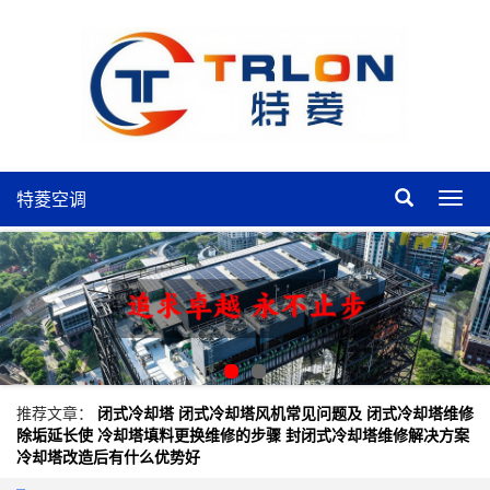
特菱空调
特
菱
空
调
推荐文章：
闭式冷却塔
闭式冷却塔风机常见问题及
闭式冷却塔维修
除垢延长使
冷却塔填料更换维修的步骤
封闭式冷却塔维修解决方案
冷却塔改造后有什么优势好