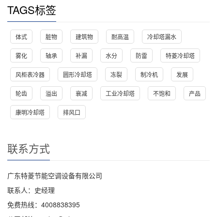
TAGS标签
体式
脏物
建筑物
耐高温
冷却塔漏水
雾化
轴承
补漏
水分
防雷
特菱冷却塔
风柜表冷器
圆形冷却塔
冻裂
制冷机
发展
轮齿
溢出
衰减
工业冷却塔
不饱和
产品
康明冷却塔
排风口
联系方式
广东特菱节能空调设备有限公司
联系人：史经理
免费热线：4008838395