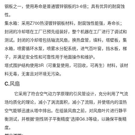
钢板之一，使用寿命是普通镀锌钢板的3-6倍；具有优异的耐腐蚀
性。
集水箱：采用Z700热浸镀锌钢板材料，耐腐蚀性能强，寿命长；
封闭的冷却塔在工厂已预先组装好，整个机器在工厂进行了调试和
测试。封闭的冷却塔包括轴流风扇，换热盘管，填料，塔壁板，集
水箱，喷雾循环水泵，喷雾水分配系统，进气百叶窗，挡水板，梯
子，并满足安全性和可靠性用于地面操作和维护。
塔式围护结构使用3R（可重复使用，可回收，可再生）材料，该材
料无毒，无害且对环境无污染。
C.风扇
它采用了符合空气动力学原理的引风管设计，充分利用了气流
场均质化的理论，减小了涡流面积，减小了流阻，并使塔内的湿热
空气能够迅速从塔中排出。在组装风扇之前，对风扇叶片进行静平
衡测试，并根据“刚性转子平衡精度”选择G6.3等级，以确保平衡精
度。