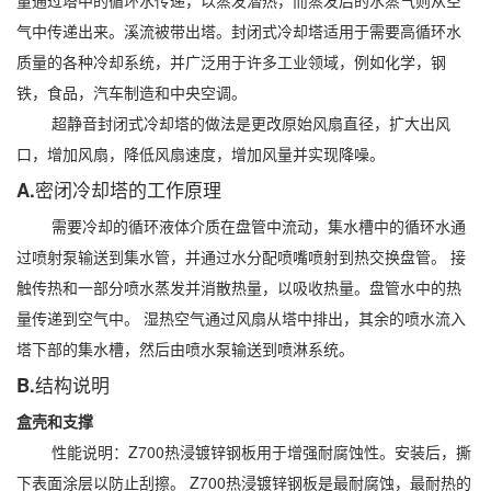
量通过塔中的循环水传递，以蒸发潜热，而蒸发后的水蒸气则从空
气中传递出来。溪流被带出塔。封闭式冷却塔适用于需要高循环水
质量的各种冷却系统，并广泛用于许多工业领域，例如化学，钢
铁，食品，汽车制造和中央空调。
超静音封闭式冷却塔的做法是更改原始风扇直径，扩大出风
口，增加风扇，降低风扇速度，增加风量并实现降噪。
A.密闭冷却塔的工作原理
需要冷却的循环液体介质在盘管中流动，集水槽中的循环水通
过喷射泵输送到集水管，并通过水分配喷嘴喷射到热交换盘管。 接
触传热和一部分喷水蒸发并消散热量，以吸收热量。盘管水中的热
量传递到空气中。 湿热空气通过风扇从塔中排出，其余的喷水流入
塔下部的集水槽，然后由喷水泵输送到喷淋系统。
B.结构说明
盒壳和支撑
性能说明：Z700热浸镀锌钢板用于增强耐腐蚀性。安装后，撕
下表面涂层以防止刮擦。 Z700热浸镀锌钢板是最耐腐蚀，最耐热的