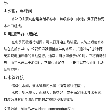
分。
J.水箱，浮球阀
水箱的主要功能是存储喷雾水，该喷雾水由水池，浮子阀和污
水出口组成。
K.电加热器（选配）
在冬季间歇运行期间，可以打开电加热装置，以防止喷射水冻
结在底部水盆中。铜管恒温器测量底盆的水温，并通过电气控制系
统实现电加热器的自动运行。通常，当水温低于4℃时，它将自动加
热，而当水温高于8℃时，它将停止加热。 （也可以在停止时手动
切换控制）
L.水管连接
储备供水阀，满水管和污水管（所有螺纹连接）。
水箱：集水量大，面积大，散热好，完全满足喷水技术要求。
材质为具有优异防腐性能的Z700热浸镀锌钢板。
文章地址：http://www.trlonct.com/product/7.html