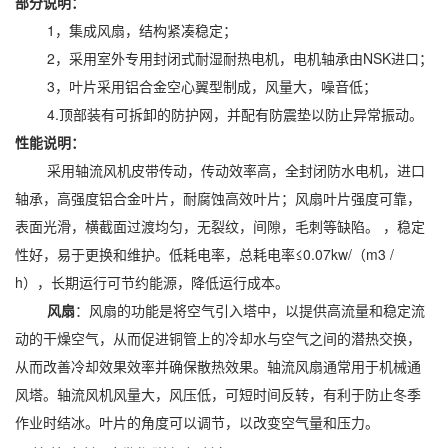
部分说明：
1，集成风扇，结构紧凑稳定；
2，采用室外专用封闭式耐湿耐热电机，电机轴承由NSK进口；
3，叶片采用铝合金空心翼型制成，风量大，噪音低；
4.顶部装有可拆卸的防护网，并配有防震垫以防止异常振动。
性能说明：
采用轴流风机皮带传动，传动效率高，全封闭防水电机，进口
轴承，高强度铝合金叶片，耐腐蚀高效叶片；风扇叶片强度可靠，
表面光滑，横截面过渡均匀，无裂纹，间隙，毛刺等缺陷。 ，稳定
性好，易于更换和维护。低耗电率，总耗电率≤0.07kw/（m3 /
h），长期运行可节约能源，降低运行成本。
风扇
：风扇的功能是将空气引入塔中，以提供高流量和稳定流
动的干燥空气，从而促进铜管上的冷却水与空气之间的潜热交换，
从而改善冷却效果效率并确保散热效果。轴流风扇通常用于机械通
风塔。轴流风机风量大，风压低，可短时间反转，有利于防止冬季
作业时结冰。叶片的角度可以调节，以改变空气量和压力。