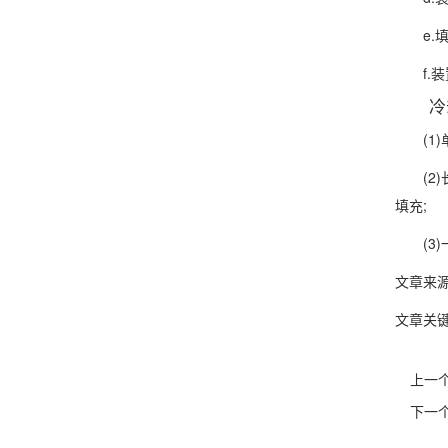
e.填
f.装
冷却
(1)
(2)
填充;
(3)
文章来
文章关键
上一
下一