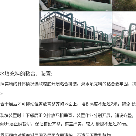
填充料的粘合、装置:
照实地的具体情况选取塔底开展粘合拼装。淋水填充料的粘合要牢固，拼
胶。
合干燥后才可挪动位置放置整齐的地面上，堆积高度不超过2米，避免 长
装块装置时上下邻层正交排放互相垂直，装置作业分别开展，铺设齐整，
边界开展正确裁切，保证铺设齐整，遮盖严实，较大 缝隙不超过20㎜。
置历程中对填充料层间及层面立即清除，不遗留下散乱脏物。