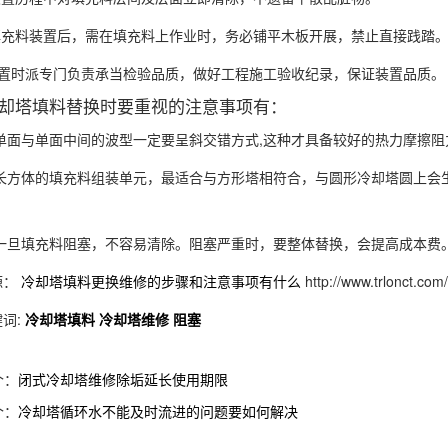
充料装置后，需在填充料上作业时，务必铺平木板开展，禁止直接践踏
置时派专门负责承当检验品质，做好工程施工验收纪录，保证装置品质。
塔填料替换时要重视的注意事项有：
单面与单面中间的波型一定要呈斜交错方式,这种才具备较好的热力摩擦阻
长方体的填充料组装单元，最适合与方形塔相符合，与圆形冷却塔圆上会
一旦填充料阻塞，不容易清除。阻塞严重时，要整体替换，会提高成本费
源：
冷却塔填料更换维修的步骤和注意事项有什么
http://www.trlonct.com
词:
冷却塔填料
冷却塔维修
阻塞
个：
闭式冷却塔维修除垢延长使用期限
个：
冷却塔循环水不能及时流进的问题要如何解决