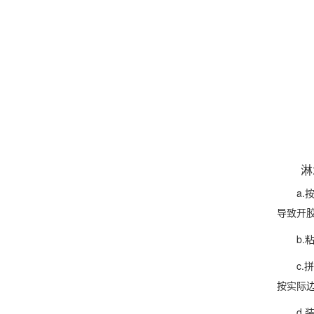
淋水
a.按
导致开
b.粘
c.拼
按实际
d.装