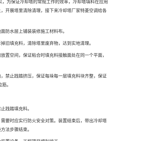
以，为保证冷却塔的常规工作的效率，冷却塔填料在应用
上，开展塔里清除清理，接下来冷却塔厂家特菱空调给各
地面防水层上铺装装修施工材料布。
拆掉旧填充料，清除塔里废弃物，达到实地清理。
的放置空间，保证粘合时填充料接触面处在同一个平面，
内，禁止践踏挤压，保证每垛每一层填充料块齐整，保证
拉筋。
。
止践踏填充料。
需要时应实行防火安全对策。装置结束后，带出冷却塔
换方法步骤结束。