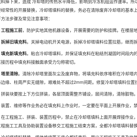
充料掉下来，造成 冷却塔的传热水平降低，影响到冷冻机组运作速率。所
要经常性的开展替换，冷却塔填料的替换，务必在清除废弃冷却塔的基本
下方法步骤及常见注意事项：
、
工程施工前
，防护实地其他机器设备，开展需要的防护和挂牌。在楼层
、
拆掉旧填充料
。关掉电动机开关电源，拆掉冷却塔填料位置拉筋，继而
、
填充新填充料
。粘合冷却塔填料，并保证填充料在粘结剂凝固时间段内
压接历程中填充料接触面承受力匀称密切。
、
塔里清除
。清除冷却塔里面灰尘及废弃物，将填充料依序堆积在冷却塔
与边缘、柱周严实无缝隙，艰难处不超过2mm间距。修复冷却塔填料位置
装块要按上下方位拼装，各层顶面需整齐铺设，层间清除，清除脏物
置、维修等作业务必在填充料上作业时，一定要在平面上开展作业，禁
工程施工、拼装、装置历程中，禁止在冷却塔填料上面开展焊接作业，
工程施工工具及协助装置设备移交工程施工结束方案，全都冷却塔填料替