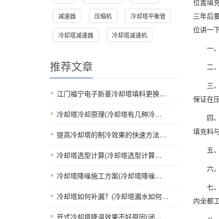
位置填
三年后
减速器
压缩机
冷却塔平衡管
位讲一
冷却塔减速器
冷却塔减速机
一
推荐文章
二
三
江门福宁电子新菱冷却塔填料更换…
保证在
冷却塔冷却原理(冷却塔有几种冷…
四
填充料
提高冷却塔的制冷效果的快速方法…
五、拼
冷却塔选型计算(冷却塔选型计算…
六、装
冷却塔降噪施工方案(冷却塔降噪…
七、在
冷却塔如何补漏？(冷却塔漏水如何…
内全都
开式冷却塔降温效果不好原因(闭…