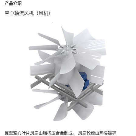
产品介绍
空心轴流风机（风机）
翼型空心叶片风扇由铝挤压合金制成。 风扇轮毂由热浸镀锌