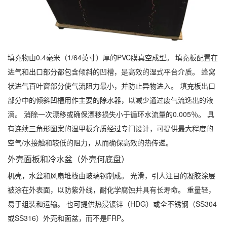
填充物由0.4毫米（1/64英寸）厚的PVC膜真空成型。 填充板配置在
进气和出口部分都包含倾斜的凹槽，是高效的湿式平台介质。 蜂窝
状进气百叶窗部分使气流阻力最小，并防止异物进入。 填充板出口
部分中的倾斜凹槽用作主要的除水器，以减少通过废气流逸出的液
滴。 消除一次漂移或确保漂移损失小于循环水流量的0.005％。 具
有连续三角形图案的湿甲板介质经过专门设计，可提供最大程度的
空气/水接触和较低的阻力，从而确保高效的热传递。
外壳面板和冷水盆（外壳何底盘）
机壳，水盆和风扇堆栈由玻璃钢制成。 光滑，引人注目的凝胶涂层
被涂在外表面，以防紫外线，耐化学腐蚀并具有长寿命。 重量轻，
易于组装和运输。 也可提供热浸镀锌（HDG）或全不锈钢（SS304
或SS316）外壳和面盆，而不是FRP。