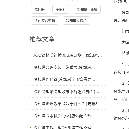
问题吧
减速器
压缩机
冷却塔平衡管
冷却水
理、高
冷却塔减速器
冷却塔减速机
闭式冷
推荐文章
为清理
特菱空
玻璃钢材质的横流式冷却塔，你知道…
1、人
冷却塔合理安装非常重要,冷却塔…
的废弃物
冷却塔连通管(冷却塔连通管需要…
2、冷却
环水里开
深圳冷却塔冷却效果不好怎么办？(…
些，防止
冷却塔降温效果取决于什么？(安阳3…
3、内
冷却塔冷水机(冷水机怎么配冷却…
循环水
冷却塔工作原理(冷却塔工作原理…