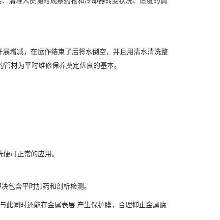
、清理人员随时观察药物和冷却器转变状况、适度的调
开展增减，在运作结束了后将水倒空，并且用清水清洗整
备的管材为平时维修保养奠定优良的基本。
洗便可正常的应用。
决包含平时加药和剖析检测。
，与此同时还能在金属表层 产生保护膜，合理抑止金属腐