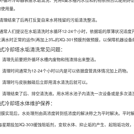
循环冷却器表层水垢清洗、先将s集水槽内水位和药物依照占比配制好后
的使用量。
理结束了后再打反复自来水将残留的污垢清洗整洁。
常人们提议在水垢清洗时水循环12-24个小时，依据垢的厚薄状况适度
满水时正常的运作(再加上3‰的XQ-301预膜剂做预膜，以保障机器设
冷却塔水垢清洗常见问题：
：清理先前要把外循环水槽内废物和残渣排出来整洁。
清理时间通常为12-24个小时以内是可以依据盘管具体情况加上药物。
：清理时与皮肤触碰后立即用清水清洗后就可以。
：清理结束了后、排空清洗液。用水将水池子内清洗一次设备或是多次清
冷却塔水体维护保养：
实现后，水处理剂由高浓度转到低浓度的解决称之为平时解决。平时解
星期投加XQ-303缓蚀阻垢剂，变软水体、抑止垢的产生、起阻垢功效