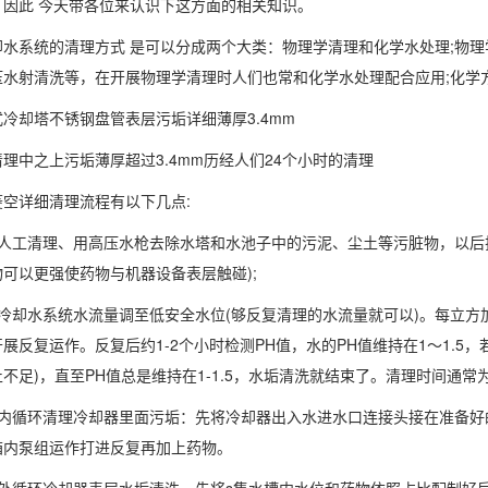
，因此 今天带各位来认识下这方面的相关知识。
系统的清理方式 是可以分成两个大类：物理学清理和化学水处理;物理
压水射清洗等，在开展物理学清理时人们也常和化学水处理配合应用;化学
却塔不锈钢盘管表层污垢详细薄厚3.4mm
中之上污垢薄厚超过3.4mm历经人们24个小时的清理
详细清理流程有以下几点:
工清理、用高压水枪去除水塔和水池子中的污泥、尘土等污脏物，以后排
可以更强使药物与机器设备表层触碰);
水系统水流量调至低安全水位(够反复清理的水流量就可以)。每立方加上XQ
展反复运作。反复后约1-2个小时检测PH值，水的PH值维持在1～1.5，
不足)，直至PH值总是维持在1-1.5，水垢清洗就结束了。清理时间通常
循环清理冷却器里面污垢：先将冷却器出入水进水口连接头接在准备好
箱内泵组运作打进反复再加上药物。