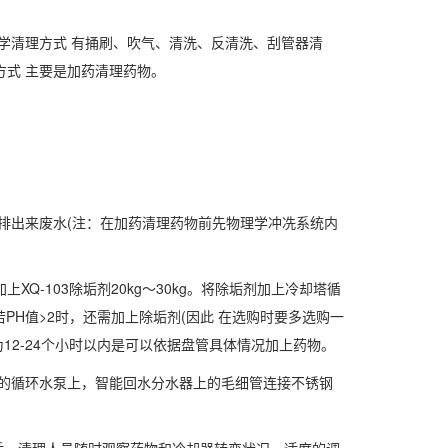
学清理方式 有捅刷、吹气、清洗、反清洗、刮管器清
方式 主要是加药清理药物。
出来废水(注：在加药清理药物前先物理学冲冼系统内
-103除垢剂20kg～30kg。将除垢剂加上冷却塔循
若PH值>2时，还需加上除垢剂(因此 在选购时要多选购一
为12-24个小时以内是可以依据盘管具体情况加上药物。
的循环水泵上，智能回水分水器上的毛细管连接不锈钢