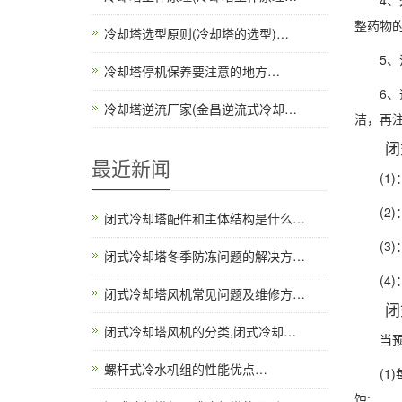
4、外
整药物
冷却塔选型原则(冷却塔的选型)…
5、清
冷却塔停机保养要注意的地方…
6、通
冷却塔逆流厂家(金昌逆流式冷却…
洁，再注
闭式
最近新闻
(1)
(2)：
闭式冷却塔配件和主体结构是什么…
(3)
闭式冷却塔冬季防冻问题的解决方…
(4)
闭式冷却塔风机常见问题及维修方…
闭式
闭式冷却塔风机的分类,闭式冷却…
当预膜
螺杆式冷水机组的性能优点…
(1)每
蚀;