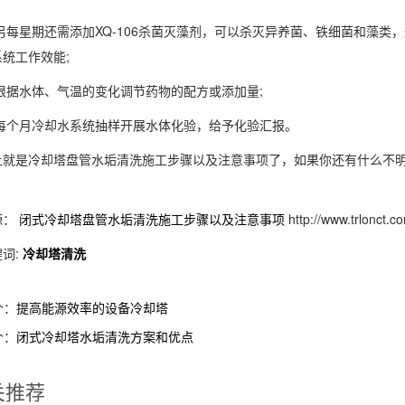
另每星期还需添加XQ-106杀菌灭藻剂，可以杀灭异养菌、铁细菌和藻类
统工作效能;
根据水体、气温的变化调节药物的配方或添加量;
每个月冷却水系统抽样开展水体化验，给予化验汇报。
是冷却塔盘管水垢清洗施工步骤以及注意事项了，如果你还有什么不明
源：
闭式冷却塔盘管水垢清洗施工步骤以及注意事项
http://www.trlonct.
词:
冷却塔清洗
个：
提高能源效率的设备冷却塔
个：
闭式冷却塔水垢清洗方案和优点
关推荐