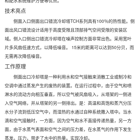
和配水系统维护方便等优点。
技术亮点
侧面入口侧面出口错流冷却塔TCH系列具有100％的热性能。侧
面出风口错流设计适用于高度受限且顶部排气空间受限的安装区
域。侧入口侧出口错流冷却塔在噪声控制方面非常出色。采用宽叶
片多风扇低速方式，以降低噪音。 15米的距离可以达到50分贝，而
无需再次降低噪音。
工作原理
侧面出口冷却塔是一种利用水和空气接触来消散工业或制冷和
空调中通过蒸发产生的废热的装置。在运行过程中，由于空气和喷
淋水的流动方向相互垂直，所以空气被风扇吸入，从塔架的一侧进
入空气网络，并从塔架的另一侧排出。是：高温和高饱和蒸汽分压
水分子流到低压空气中，而湿热的水通过自种系统撒入塔中。当水
滴和空气接触时，一方面，因为空气和水不直接传递热量，另一方
面，由于水蒸气表面和空气之间的压力差，在水蒸气的作用下发生
蒸发。压力，带走了水中的热量。实现冷却。