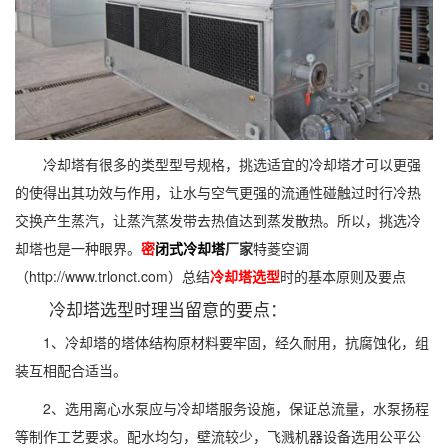
冷却塔有很多的类型型号规格，挑选适宜的冷却塔才可以更强
的使得出其功效与作用，让水与空气更强的流通性碰触过时行冷热
交换产生蒸汽，让蒸汽蒸发带去热值达到蒸发散热。所以，挑选冷
却塔也是一种眼界。
密
闭式冷却塔
厂家
特菱空调
（http://www.trlonct.com）总结
冷却塔选型
时的基本原则及要点
冷却塔选型时理当留意的要点：
1、冷却塔的塔体结构原材料要牢固，经久耐用，抗腐蚀化，组
装互相配合适当。
2、选用离心水泵应与冷却塔服务设施，保证总流量，水泵扬程
等制作工艺要求。配水均匀，壁流较少，飞溅机器设备选用公平公