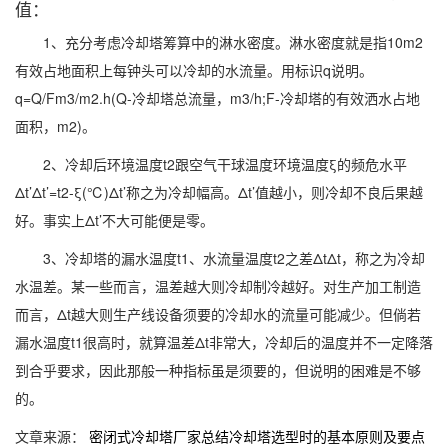
值：
1、充分考虑冷却塔筹算中的淋水密度。淋水密度就是指10m2
有效占地面积上每钟头可以冷却的水流量。用标识q说明。
q=Q/Fm3/m2.h(Q-冷却塔总流量，m3/h;F-冷却塔的有效洒水占地
面积，m2)。
2、冷却后环境温度t2跟空气干球温度环境温度ξ的频危水平
Δt’Δt’=t2-ξ(℃)Δt’称之为冷却幅高。Δt’值越小，则冷却不良后果越
好。事实上Δt’不大可能便是零。
3、冷却塔的漏水温度t1、水流量温度t2之差ΔtΔt，称之为冷却
水温差。某一些而言，温差越大则冷却制冷越好。对生产加工制造
而言，Δt越大则生产线设备须要的冷却水的流量可能减少。但倘若
漏水温度t1很高时，就算温差Δt非常大，冷却后的温度并不一定降落
到合乎要求，因此那般一种指标虽是须要的，但说明的困难是不够
的。
文章来源：
密闭式冷却塔厂家总结冷却塔选型时的基本原则及要点