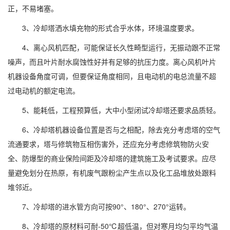
正，不易堵塞。
3、冷却塔洒水填充物的形式合乎水体，环境温度要求。
4、离心风机匹配，可能保证长久性畸型运行，无振动跟不正常
噪声，而且叶片耐水腐蚀性好并有足够的抗压力度。离心风机叶片
机器设备角度可调，但要保证角度相同，且电动机的电总流量不超
过电动机的额定电流。
5、能耗低，工程预算低，大中小型闭试冷却塔还要求品质轻。
6、冷却塔机器设备位置是否与之相配，除去充分考虑塔的空气
流通要求，塔与修筑物互相伤害外，还应充分考虑修筑物防火安
全、防爆型的商业保险间距及冷却塔的建筑施工及考试要求。应尽
量避免划分在热原，有机废气跟粉尘产生点以及化工品堆放处跟料
堆邻近。
7、冷却塔的进水管方向可按90°、180°、270°运转。
8、冷却塔的原材料可耐-50℃超低温，但对寒月均匀平均气温