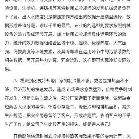
验设备、注塑机、连铸机等普遍封闭式冷却塔的发热机械设备负荷
不了解，出入水热度只是按照定作方给出的数据开展选型选择，数
据形成差值分毫，谬以千里的最后。专业的的选型则要求按照机械
设备的热力形成环节开展，加上封闭式冷却塔具体运用环节的效
力，统计的效力数据相结合区域干球、湿球、极端热度、大气压
强、海拔高度等环境要素，及其冷却塔在运用环节中的污垢系数的
相关数据，再开展热力计算、冗余选取，这样即可实现冷却实际效
果。
2、横流封闭式冷却塔厂家的制冷量不够，或者是排热面积不
够，经济形势的快速发展，造成 市场需求愈发猛烈，价格竞争时刻
在发生，但是头破血流之后，部分厂家选取了挺而走险，做起缺金
短两丢人现眼的事情，怀着心存侥幸，降低冷却塔排热面积，减少
生产规范，把安全隐患留给了客户，形成难题后，影响客户的正常
生产工作，给公司产生比较严重的损失，终是害人害己!
其他影响横流封闭式冷却塔排热实际效果不够的要素还有：风