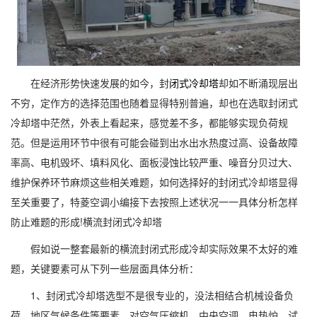
在经济形势快速发展的如今，封
闭式冷却塔
却如不断涌现层出
不穷，定作方的选择范围也随着显得特别普遍，却也在选取封闭式
冷却塔中茫然，外表上看起来，感觉差不多，都能够实现负荷规
范。但是运用环节中很有可能会碰到出水出水热度过高、设备故障
率高、电机毁坏、填料风化、面板浸蚀比较严重、噪音分贝过大、
维护保养环节麻烦这些相关难题，如何选择好的封闭式冷却塔显得
至关重要了，特菱空调小编接下去按照上述状况一一具体分析怎样
防止难题的形成!横流封闭式冷却塔
假如说一整套最新的横流封闭式形成冷却实际效果不太好的难
题，关键要素可从下列一些层面具体分析：
1、封闭式冷却塔选型不是很专业的，没法相结合机械设备负
荷、地区气候条件等要素，对空气压缩机、中央空调、电热炉、试