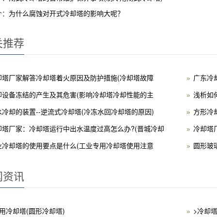
个：
为什么腐蚀对开式冷却塔的影响大呢？
关推荐
却塔厂家解答冷却塔着火原因及防护措施(冷却塔故障
广东冷
却设备冻结的产生及其危害(影响冷却塔冷却性能的主
浅析如
水冷却的装置--逆流式冷却塔(冷冻水回冷却塔的原因)
方形冷
却塔厂家：冷却塔运行中出水温度过高怎么办?(晋城冷却
冷却塔
业冷却塔的使用要点是什么(工业专用冷却塔使用注意
圆形玻
闻资讯
用冷却塔(圆形冷却塔)
>冷却