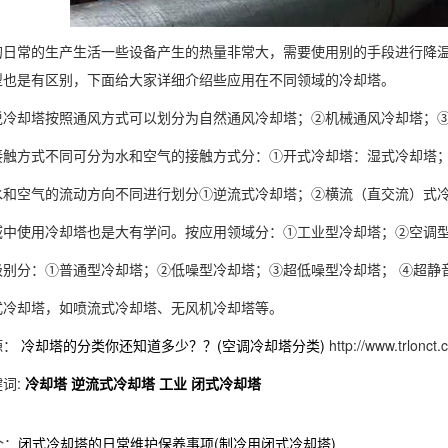
的日常的生产生活一些设备产生的热量非常大，需要使用别的手段进行降
型也是有区别，下面给大家详细介绍些应用在不同领域的冷却塔。
说冷却塔按照通风方式可以划分为自然通风冷却塔；②机械通风冷却塔；
接触方式不同可分为水和空气的接触方式分：①开式冷却塔：湿式冷却塔
水和空气的流动方向不同进行划分①逆流式冷却塔；②横流（直交流）式
域中使用冷却塔也是大有学问。按应用领域分：①工业型冷却塔；②空调
级别分：①普通型冷却塔；②低噪型冷却塔；③超低噪型冷却塔； ④超静
式冷却塔，如喷流式冷却塔、无风机冷却塔等。
源：
冷却塔的分类你还知道多少？？(空调冷却塔分类)
http://www.trlonct
词:
冷却塔
逆流式冷却塔
工业
闭式冷却塔
个：
闭式冷却塔的日常维护保养事项(制冷用闭式冷却塔)