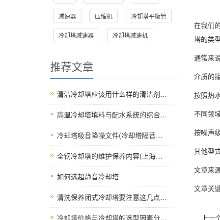
减速器
压缩机
冷却塔平衡管
在我们
冷却塔减速器
冷却塔减速机
塔的类
通常来
推荐文章
介质的
清洁冷却塔应该用什么样的清洁剂…
按照热
不同领
高温冷却塔填料与配水系统的综合…
按噪声
冷却塔吸音降噪文件(冷却塔隔音…
其他型
全钢冷却塔的维护保养内容(上海…
文章来
如何选超静音冷却塔
文章关键
清洗保养闭式冷却塔要注意这几点…
冷却塔价格与冷却塔的选型因素分…
上一