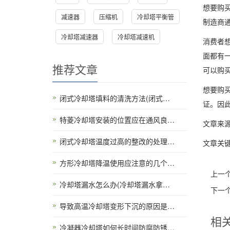
想要购
减速器
压缩机
冷却塔平衡管
制造商
冷却塔减速器
冷却塔减速机
消费者
面都有
推荐文章
可以购
想要购
闭式冷却塔填料的清洗方法(闭式…
证。因
特菱冷却塔安装的位置应在通风良…
文章来
闭式冷却塔温度过高的整改的处理…
文章关键
方形冷却塔降温使用应注意的几个…
上一
冷却塔漏水怎么办(冷却塔漏水拿…
下一
导致高温冷却塔变形下沉的原因是…
相
冷凝器冷却塔如何长时间防腐防锈…