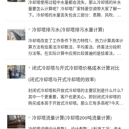
冷却塔使用过程中水量都会流失，那么冷却塔的补水
量要怎么计算呢？冷却塔厂家特菱空调带大家了解一
下。冷却塔的水量丢失包含三部分：蒸腾、风吹、排
污，也就是说Qm=Qe+Qw+Qb式中字母代表含义：
Qm:冷却塔水
冷却塔排污水(冷却塔排污水量计算)
冷却塔改变了工作条件下热力特性1、热力计算具体计
算方法有烩差法冷却数法、平均差法、终差法分段积
分法等。在实际计算中应用比较普遍的是烩差法，在
用电子计算机计算时多用终差法。2、热力试验3
闭式冷却塔与开式冷却塔价格成本计算对比
(闭式冷却塔与开式冷却塔的效率)
封闭式冷却塔和开放式冷却塔的主要区别是什么什么?
其中一个更重要，客户也更关心，即封闭式冷却塔的
购买成本高于开放式冷却塔。那么它有多高呢?今天冷
却塔厂家广东特里空调小边为您选择一个切割封闭
冷却塔流量计算(冷却塔200吨流量计算)
冷却塔详细设计参数1、设计参数：1标准工况：进水