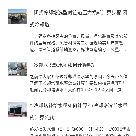
流、自然风或喷射的诱导效应而循环。1，传统设计
中，
闭式冷却塔选型时管道压力损耗计算步骤,闭
式冷却塔
一、确定各抽风点的位置、风量、净化装置及其它部
件的型号规格、风管材料等二、据现场实际布置管
道、绘制管道系统轴测图，标注管道编号、风量、管
长三、确定管道内的气速。考虑系统阻力、粉尘磨损
冷却水塔飘水率如何计算呢？
之前给大家介绍过冷却塔漂水率的原因，今天带各位
了解下冷却塔飘水率怎么计算？要如何核算呢?国内一
般闭式冷却塔漂水率大约在0.1%～0.5%之间，这一数
值是什么概念呢?
冷却塔补给水量如何计算？(冷却塔冷却水量
的计算公式)
蒸发损失水量（E）E=Q/600=（T1-T2）×L/600E代表
蒸发水量(kg/h)；Q代表热负荷(Kcal/h)；600代表水的