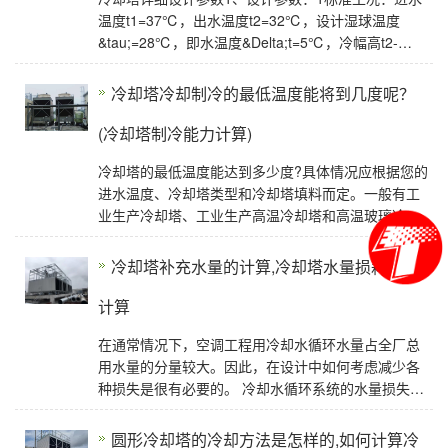
温度t1=37℃，出水温度t2=32℃，设计湿球温度
&tau;=28℃，即水温度&Delta;t=5℃，冷幅高t2-
&tau;=5℃2中温工况：进水温度t1=43℃，出水温度
t2=33℃，设计
冷却塔冷却制冷的最低温度能将到几度呢？
(冷却塔制冷能力计算)
冷却塔的最低温度能达到多少度?具体情况应根据您的
进水温度、冷却塔类型和冷却塔填料而定。一般有工
业生产冷却塔、工业生产高温冷却塔和高温玻璃冷却
塔等。不同的规格型号，不同的预期降温效果。
冷却塔补充水量的计算,冷却塔水量损耗如何
计算
在通常情况下，空调工程用冷却水循环水量占全厂总
用水量的分量较大。因此，在设计中如何考虑减少各
种损失是很有必要的。 冷却水循环系统的水量损失主
要包括蒸发损失、飘逸损失、排污损失、正常情
圆形冷却塔的冷却方法是怎样的,如何计算冷