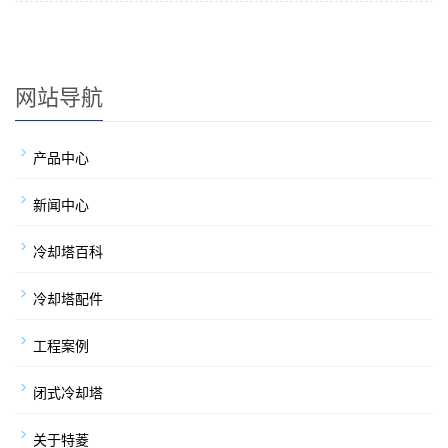
几个方面：1、风车噪音：其噪声主要是由机械噪声和
流体
网站导航
产品中心
新闻中心
冷却塔百科
冷却塔配件
工程案例
闭式冷却塔
关于特菱